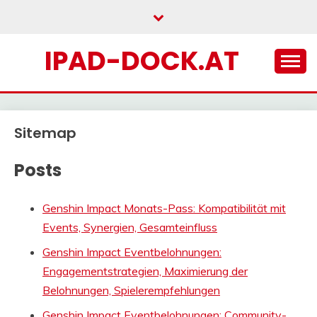
Skip
to
content
IPAD-DOCK.AT
Sitemap
Posts
Genshin Impact Monats-Pass: Kompatibilität mit
Events, Synergien, Gesamteinfluss
Genshin Impact Eventbelohnungen:
Engagementstrategien, Maximierung der
Belohnungen, Spielerempfehlungen
Genshin Impact Eventbelohnungen: Community-