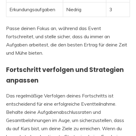
Erkundungsaufgaben
Niedrig
3
Passe deinen Fokus an, während das Event
fortschreitet, und stelle sicher, dass du immer an
Aufgaben arbeitest, die den besten Ertrag für deine Zeit
und Mühe bieten.
Fortschritt verfolgen und Strategien
anpassen
Das regelmäßige Verfolgen deines Fortschritts ist
entscheidend für eine erfolgreiche Eventteilnahme.
Behalte deine Aufgabenabschlussraten und
Gesamtbelohnungen im Auge, um sicherzustellen, dass
du auf Kurs bist, um deine Ziele zu erreichen. Wenn du