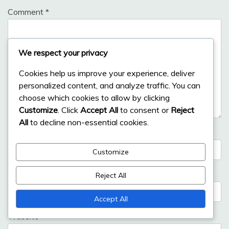
Comment
*
We respect your privacy
Cookies help us improve your experience, deliver
personalized content, and analyze traffic. You can
choose which cookies to allow by clicking
Customize
. Click
Accept All
to consent or
Reject
All
to decline non-essential cookies.
Name
*
Customize
Email
*
Reject All
Accept All
Website