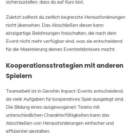
sicherzustellen, dass du auf Kurs bist.
Zuletzt solltest du zeitlich begrenzte Herausforderungen
nicht übersehen. Das Abschließen dieser kann
einzigartige Belohnungen freischalten, die nach dem
Event nicht mehr verfügbar sind, was sie entscheidend
für die Maximierung deines Eventerlebnisses macht.
Kooperationsstrategien mit anderen
Spielern
Teamarbeit ist in Genshin Impact-Events entscheidend,
da viele Aufgaben für kooperatives Spiel ausgelegt sind.
Die Bildung eines ausgewogenen Teams mit
unterschiedlichen Charakterfähigkeiten kann das
Abschließen von Herausforderungen einfacher und
effizienter gestalten.