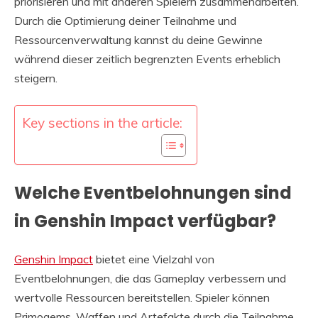
priorisieren und mit anderen Spielern zusammenarbeiten.
Durch die Optimierung deiner Teilnahme und
Ressourcenverwaltung kannst du deine Gewinne
während dieser zeitlich begrenzten Events erheblich
steigern.
Key sections in the article:
Welche Eventbelohnungen sind
in Genshin Impact verfügbar?
Genshin Impact
bietet eine Vielzahl von
Eventbelohnungen, die das Gameplay verbessern und
wertvolle Ressourcen bereitstellen. Spieler können
Primogems, Waffen und Artefakte durch die Teilnahme