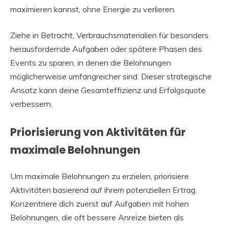
maximieren kannst, ohne Energie zu verlieren.
Ziehe in Betracht, Verbrauchsmaterialien für besonders
herausfordernde Aufgaben oder spätere Phasen des
Events zu sparen, in denen die Belohnungen
möglicherweise umfangreicher sind. Dieser strategische
Ansatz kann deine Gesamteffizienz und Erfolgsquote
verbessern.
Priorisierung von Aktivitäten für
maximale Belohnungen
Um maximale Belohnungen zu erzielen, priorisiere
Aktivitäten basierend auf ihrem potenziellen Ertrag.
Konzentriere dich zuerst auf Aufgaben mit hohen
Belohnungen, die oft bessere Anreize bieten als