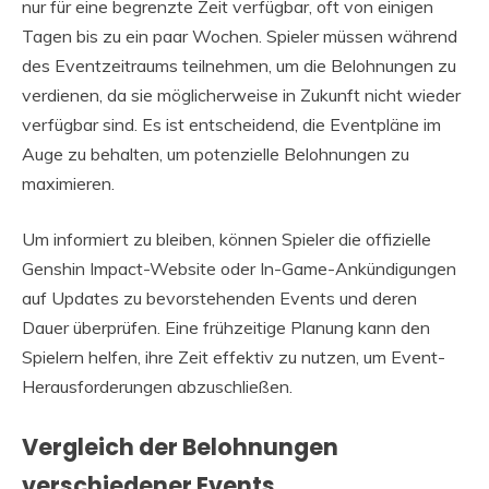
nur für eine begrenzte Zeit verfügbar, oft von einigen
Tagen bis zu ein paar Wochen. Spieler müssen während
des Eventzeitraums teilnehmen, um die Belohnungen zu
verdienen, da sie möglicherweise in Zukunft nicht wieder
verfügbar sind. Es ist entscheidend, die Eventpläne im
Auge zu behalten, um potenzielle Belohnungen zu
maximieren.
Um informiert zu bleiben, können Spieler die offizielle
Genshin Impact-Website oder In-Game-Ankündigungen
auf Updates zu bevorstehenden Events und deren
Dauer überprüfen. Eine frühzeitige Planung kann den
Spielern helfen, ihre Zeit effektiv zu nutzen, um Event-
Herausforderungen abzuschließen.
Vergleich der Belohnungen
verschiedener Events