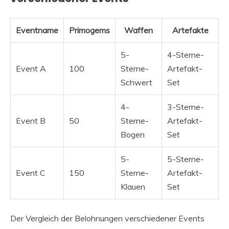
Eventname
Primogems
Waffen
Artefakte
5-
4-Sterne-
Event A
100
Sterne-
Artefakt-
Schwert
Set
4-
3-Sterne-
Event B
50
Sterne-
Artefakt-
Bogen
Set
5-
5-Sterne-
Event C
150
Sterne-
Artefakt-
Klauen
Set
Der Vergleich der Belohnungen verschiedener Events