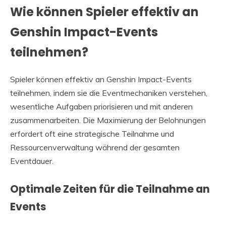
Wie können Spieler effektiv an
Genshin Impact-Events
teilnehmen?
Spieler können effektiv an Genshin Impact-Events
teilnehmen, indem sie die Eventmechaniken verstehen,
wesentliche Aufgaben priorisieren und mit anderen
zusammenarbeiten. Die Maximierung der Belohnungen
erfordert oft eine strategische Teilnahme und
Ressourcenverwaltung während der gesamten
Eventdauer.
Optimale Zeiten für die Teilnahme an
Events