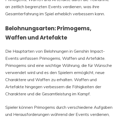
an zeitlich begrenzten Events verdienen, was ihre
Gesamterfahrung im Spiel erheblich verbessern kann.
Belohnungsarten: Primogems,
Waffen und Artefakte
Die Hauptarten von Belohnungen in Genshin Impact-
Events umfassen Primogems, Waffen und Artefakte.
Primogems sind eine wichtige Währung, die für Wünsche
verwendet wird und es den Spielern ermöglicht, neue
Charaktere und Waffen zu erhalten. Waffen und
Artefakte hingegen verbessern die Fähigkeiten der
Charaktere und die Gesamtleistung im Kampf.
Spieler können Primogems durch verschiedene Aufgaben
und Herausforderungen während der Events verdienen,