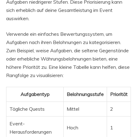
Aufgaben niedrigerer Stufen. Diese Priorisierung kann
sich erheblich auf deine Gesamtleistung im Event
auswirken.
Verwende ein einfaches Bewertungssystem, um
Aufgaben nach ihren Belohnungen zu kategorisieren.
Zum Beispiel, weise Aufgaben, die seltene Gegenstände
oder erhebliche Währungsbelohnungen bieten, eine
höhere Priorität zu. Eine kleine Tabelle kann helfen, diese
Rangfolge zu visualisieren:
Aufgabentyp
Belohnungsstufe
Priorität
Tägliche Quests
Mittel
2
Event-
Hoch
1
Herausforderungen