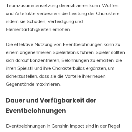
Teamzusammensetzung diversifizieren kann. Waffen
und Artefakte verbessern die Leistung der Charaktere,
indem sie Schaden, Verteidigung und
Elementarfähigkeiten erhöhen.
Die effektive Nutzung von Eventbelohnungen kann zu
einem angenehmeren Spielerlebnis führen. Spieler sollten
sich darauf konzentrieren, Belohnungen zu erhalten, die
ihren Spielstil und ihre Charakterbuilds ergänzen, um
sicherzustellen, dass sie die Vorteile ihrer neuen
Gegenstände maximieren.
Dauer und Verfügbarkeit der
Eventbelohnungen
Eventbelohnungen in Genshin Impact sind in der Regel