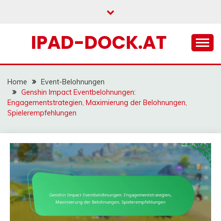
Skip
to
content
IPAD-DOCK.AT
Home
Event-Belohnungen
Genshin Impact Eventbelohnungen:
Engagementstrategien, Maximierung der Belohnungen,
Spielerempfehlungen