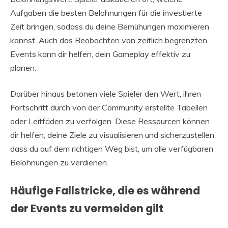
Aufgaben die besten Belohnungen für die investierte
Zeit bringen, sodass du deine Bemühungen maximieren
kannst. Auch das Beobachten von zeitlich begrenzten
Events kann dir helfen, dein Gameplay effektiv zu
planen.
Darüber hinaus betonen viele Spieler den Wert, ihren
Fortschritt durch von der Community erstellte Tabellen
oder Leitfäden zu verfolgen. Diese Ressourcen können
dir helfen, deine Ziele zu visualisieren und sicherzustellen,
dass du auf dem richtigen Weg bist, um alle verfügbaren
Belohnungen zu verdienen.
Häufige Fallstricke, die es während
der Events zu vermeiden gilt