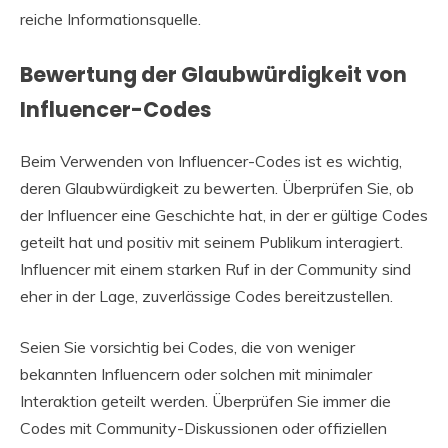
reiche Informationsquelle.
Bewertung der Glaubwürdigkeit von
Influencer-Codes
Beim Verwenden von Influencer-Codes ist es wichtig,
deren Glaubwürdigkeit zu bewerten. Überprüfen Sie, ob
der Influencer eine Geschichte hat, in der er gültige Codes
geteilt hat und positiv mit seinem Publikum interagiert.
Influencer mit einem starken Ruf in der Community sind
eher in der Lage, zuverlässige Codes bereitzustellen.
Seien Sie vorsichtig bei Codes, die von weniger
bekannten Influencern oder solchen mit minimaler
Interaktion geteilt werden. Überprüfen Sie immer die
Codes mit Community-Diskussionen oder offiziellen