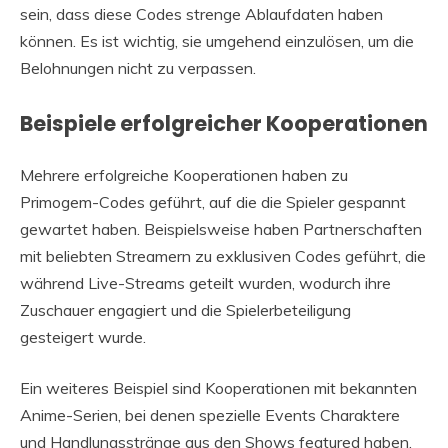
sein, dass diese Codes strenge Ablaufdaten haben
können. Es ist wichtig, sie umgehend einzulösen, um die
Belohnungen nicht zu verpassen.
Beispiele erfolgreicher Kooperationen
Mehrere erfolgreiche Kooperationen haben zu
Primogem-Codes geführt, auf die die Spieler gespannt
gewartet haben. Beispielsweise haben Partnerschaften
mit beliebten Streamern zu exklusiven Codes geführt, die
während Live-Streams geteilt wurden, wodurch ihre
Zuschauer engagiert und die Spielerbeteiligung
gesteigert wurde.
Ein weiteres Beispiel sind Kooperationen mit bekannten
Anime-Serien, bei denen spezielle Events Charaktere
und Handlungsstränge aus den Shows featured haben,