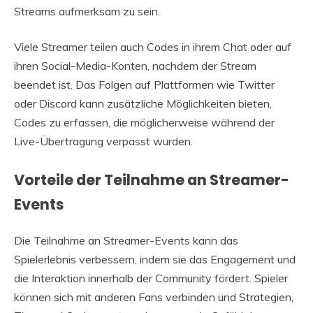
Streams aufmerksam zu sein.
Viele Streamer teilen auch Codes in ihrem Chat oder auf
ihren Social-Media-Konten, nachdem der Stream
beendet ist. Das Folgen auf Plattformen wie Twitter
oder Discord kann zusätzliche Möglichkeiten bieten,
Codes zu erfassen, die möglicherweise während der
Live-Übertragung verpasst wurden.
Vorteile der Teilnahme an Streamer-
Events
Die Teilnahme an Streamer-Events kann das
Spielerlebnis verbessern, indem sie das Engagement und
die Interaktion innerhalb der Community fördert. Spieler
können sich mit anderen Fans verbinden und Strategien,