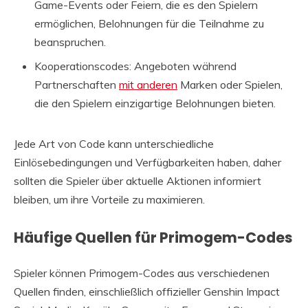
Game-Events oder Feiern, die es den Spielern
ermöglichen, Belohnungen für die Teilnahme zu
beanspruchen.
Kooperationscodes: Angeboten während
Partnerschaften
mit anderen
Marken oder Spielen,
die den Spielern einzigartige Belohnungen bieten.
Jede Art von Code kann unterschiedliche
Einlösebedingungen und Verfügbarkeiten haben, daher
sollten die Spieler über aktuelle Aktionen informiert
bleiben, um ihre Vorteile zu maximieren.
Häufige Quellen für Primogem-Codes
Spieler können Primogem-Codes aus verschiedenen
Quellen finden, einschließlich offizieller Genshin Impact