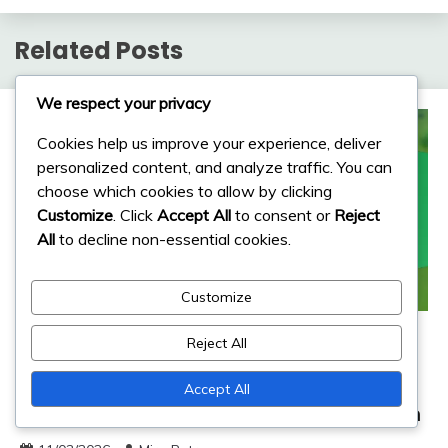
Related Posts
We respect your privacy
Cookies help us improve your experience, deliver
personalized content, and analyze traffic. You can
choose which cookies to allow by clicking
Customize
. Click
Accept All
to consent or
Reject
All
to decline non-essential cookies.
Customize
Primogem Einlöse-Codes
Reject All
Genshin Impact Primogem-Codes:
Häufig gestellte Fragen,
Accept All
Fehlerbehebung, Benutzererfahrungen