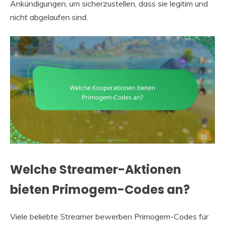
Ankündigungen, um sicherzustellen, dass sie legitim und
nicht abgelaufen sind.
Welche Streamer-Aktionen
bieten Primogem-Codes an?
Viele beliebte Streamer bewerben Primogem-Codes für