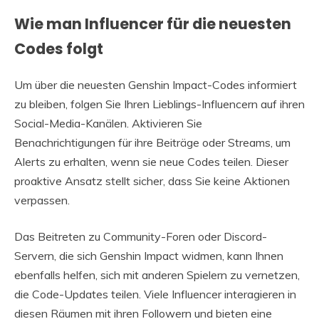
Wie man Influencer für die neuesten
Codes folgt
Um über die neuesten Genshin Impact-Codes informiert
zu bleiben, folgen Sie Ihren Lieblings-Influencern auf ihren
Social-Media-Kanälen. Aktivieren Sie
Benachrichtigungen für ihre Beiträge oder Streams, um
Alerts zu erhalten, wenn sie neue Codes teilen. Dieser
proaktive Ansatz stellt sicher, dass Sie keine Aktionen
verpassen.
Das Beitreten zu Community-Foren oder Discord-
Servern, die sich Genshin Impact widmen, kann Ihnen
ebenfalls helfen, sich mit anderen Spielern zu vernetzen,
die Code-Updates teilen. Viele Influencer interagieren in
diesen Räumen mit ihren Followern und bieten eine