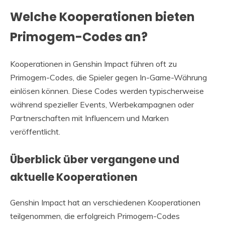
Welche Kooperationen bieten
Primogem-Codes an?
Kooperationen in Genshin Impact führen oft zu
Primogem-Codes, die Spieler gegen In-Game-Währung
einlösen können. Diese Codes werden typischerweise
während spezieller Events, Werbekampagnen oder
Partnerschaften mit Influencern und Marken
veröffentlicht.
Überblick über vergangene und
aktuelle Kooperationen
Genshin Impact hat an verschiedenen Kooperationen
teilgenommen, die erfolgreich Primogem-Codes