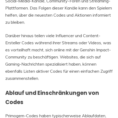
Social-Media-Kanäle, Community-Foren und Streaming-
Plattformen. Das Folgen dieser Kanäle kann den Spielern
helfen, über die neuesten Codes und Aktionen informiert
zu bleiben.
Darüber hinaus teilen viele Influencer und Content-
Ersteller Codes während ihrer Streams oder Videos, was
es vorteilhaft macht, sich online mit der Genshin Impact-
Community zu beschäftigen. Websites, die sich auf
Gaming-Nachrichten spezialisiert haben, können
ebenfalls Listen aktiver Codes für einen einfachen Zugriff
zusammenstellen.
Ablauf und Einschränkungen von
Codes
Primogem-Codes haben typischerweise Ablaufdaten,