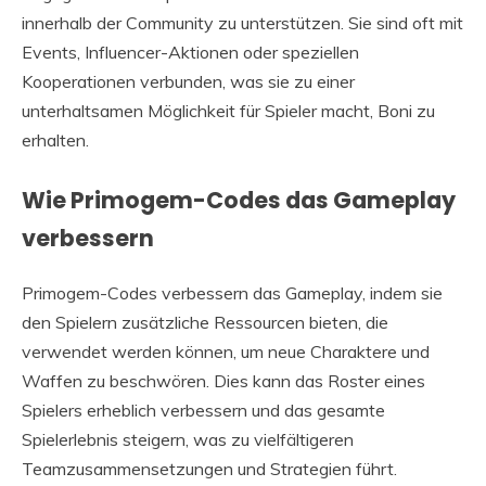
innerhalb der Community zu unterstützen. Sie sind oft mit
Events, Influencer-Aktionen oder speziellen
Kooperationen verbunden, was sie zu einer
unterhaltsamen Möglichkeit für Spieler macht, Boni zu
erhalten.
Wie Primogem-Codes das Gameplay
verbessern
Primogem-Codes verbessern das Gameplay, indem sie
den Spielern zusätzliche Ressourcen bieten, die
verwendet werden können, um neue Charaktere und
Waffen zu beschwören. Dies kann das Roster eines
Spielers erheblich verbessern und das gesamte
Spielerlebnis steigern, was zu vielfältigeren
Teamzusammensetzungen und Strategien führt.