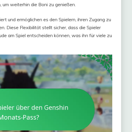
n, um weiterhin die Boni zu genießen.
ert und ermöglichen es den Spielern, ihren Zugang zu
Diese Flexibilität stellt sicher, dass die Spieler
de am Spiel entscheiden können, was ihn für viele zu