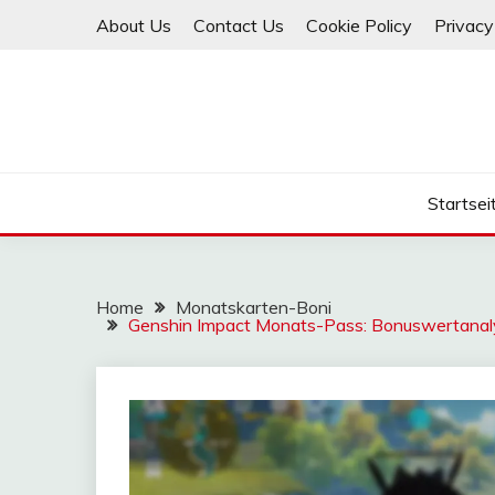
Skip
About Us
Contact Us
Cookie Policy
Privacy
to
content
Startsei
Home
Monatskarten-Boni
Genshin Impact Monats-Pass: Bonuswertanaly