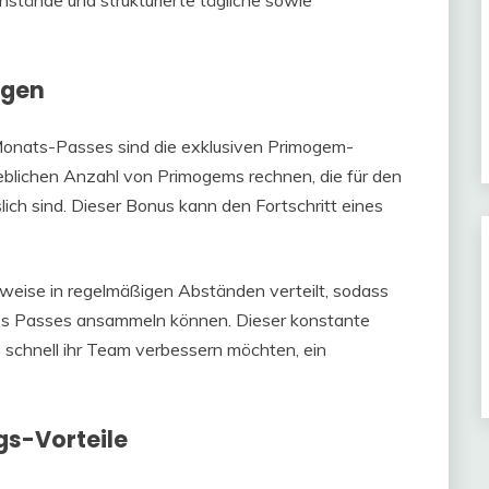
stände und strukturierte tägliche sowie
ngen
Monats-Passes sind die exklusiven Primogem-
heblichen Anzahl von Primogems rechnen, die für den
ch sind. Dieser Bonus kann den Fortschritt eines
eise in regelmäßigen Abständen verteilt, sodass
 des Passes ansammeln können. Dieser konstante
e schnell ihr Team verbessern möchten, ein
s-Vorteile