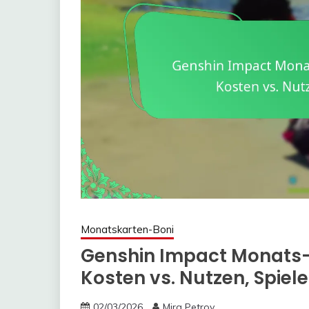
Monatskarten-Boni
Genshin Impact Monats-
Kosten vs. Nutzen, Spiel
02/03/2026
Mira Petrov