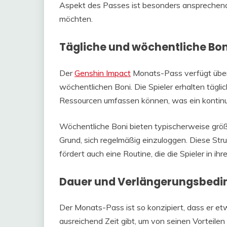
Aspekt des Passes ist besonders ansprechend f
möchten.
Tägliche und wöchentliche Bo
Der
Genshin Impact
Monats-Pass verfügt über 
wöchentlichen Boni. Die Spieler erhalten täg
Ressourcen umfassen können, was ein kontinui
Wöchentliche Boni bieten typischerweise grö
Grund, sich regelmäßig einzuloggen. Diese Str
fördert auch eine Routine, die die Spieler in ihr
Dauer und Verlängerungsbed
Der Monats-Pass ist so konzipiert, dass er etw
ausreichend Zeit gibt, um von seinen Vorteilen