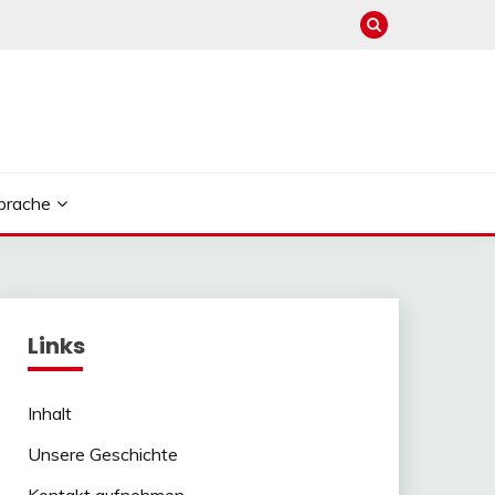
prache
Links
Inhalt
Unsere Geschichte
Kontakt aufnehmen