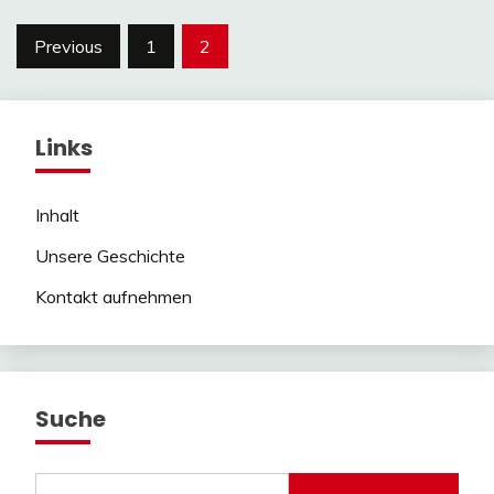
Posts
Previous
1
2
pagination
Links
Inhalt
Unsere Geschichte
Kontakt aufnehmen
Suche
Search